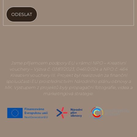
ODESLAT
Jsme příjemcem podpory EU v rámci NPO – Kreativní
vouchery – Výzva č. 0387/2023, 0461/2024 a NPO č. 464
Kreativní vouchery III. Projekt byl realizován za finanční
spoluúčasti EU prostřednictvím Národního plánu obnovy a
MK. Výstupem z projektů byly propagační fotografie, videa a
marketingová strategie.