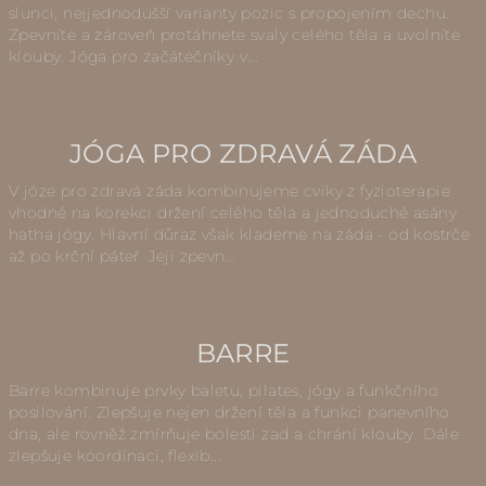
slunci, nejjednodušší varianty pozic s propojením dechu.
Zpevníte a zároveň protáhnete svaly celého těla a uvolníte
klouby. Jóga pro začátečníky v...
JÓGA PRO ZDRAVÁ ZÁDA
V józe pro zdravá záda kombinujeme cviky z fyzioterapie
vhodné na korekci držení celého těla a jednoduché asány
hatha jógy. Hlavní důraz však klademe na záda - od kostrče
až po krční páteř. Její zpevn...
BARRE
Barre kombinuje prvky baletu, pilates, jógy a funkčního
posilování. Zlepšuje nejen držení těla a funkci panevního
dna, ale rovněž zmírňuje bolesti zad a chrání klouby. Dále
zlepšuje koordinaci, flexib...