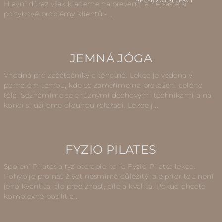
REZERVUJ SI LEKCI
Hlavní důraz však klademe na prevenci a nejšastější
Č
pohybové problémy klientů - ...
L
Á
N
JEMNÁ JÓGA
K
Vhodná pro začátečníky a těhotné. Lekce je vedena v
Ů
pomalém tempu, kde se zaměříme na protažení celého
těla. Seznámíme se s různými dechovými technikami a na
konci si užijeme dlouhou relaxaci. Lekce j...
FYZIO PILATES
Spojení Pilates a fyzioterapie, to je Fyzio Pilates lekce.
Pohyb je pro náš život nesmírně důležitý, ale prioritou není
jeho kvantita, ale preciznost, píle a kvalita. Pokud chcete
komplexně posílit a...