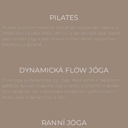
PILATES
Pilates je cvičení, které se zaměřuje na zpevnění těla a to
především na jeho střed - břicho a spodní část zad. Stejně
jako cvičení jógy klade pilates cvičení důraz na posílení,
flexibilitu a správné ...
DYNAMICKÁ FLOW JÓGA
Flow jóga je dynamický styl jógy, který vznikl v západním
světě po spojení klasické jógy s kardio cvičením. V power
józe nejde ani tak o dokonalé prodýchání jednotlivých
pozic, jako o dynamický a záro...
RANNÍ JÓGA