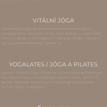
VITÁLNÍ JÓGA
Lekce vitální jógy se zaměřuje na hormonální systém,
metabolismus, proudění lymfy a tok energie v našem těle.
Pomocí dynamických sekvencí, které se střídají s ásanami
stimulujícími endokrinní systém a...
YOGALATES / JÓGA A PILATES
Spojení Pilates a jógy. Pilates je cvičení, které se zaměřuje
na zpevnění těla a to především na jeho střed - břicho a
spodní část zad. Stejně jako cvičení jógy klade pilates
cvičení důraz na posílení...
15
položek celkem