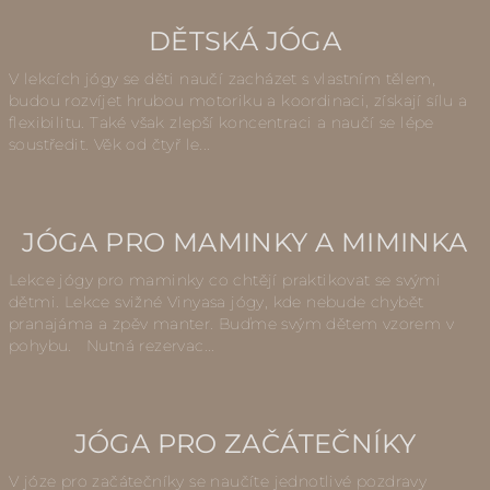
DĚTSKÁ JÓGA
V lekcích jógy se děti naučí zacházet s vlastním tělem,
budou rozvíjet hrubou motoriku a koordinaci, získají sílu a
flexibilitu. Také však zlepší koncentraci a naučí se lépe
soustředit. Věk od čtyř le...
JÓGA PRO MAMINKY A MIMINKA
Lekce jógy pro maminky co chtějí praktikovat se svými
dětmi. Lekce svižné Vinyasa jógy, kde nebude chybět
pranajáma a zpěv manter. Buďme svým dětem vzorem v
pohybu. Nutná rezervac...
JÓGA PRO ZAČÁTEČNÍKY
V józe pro začátečníky se naučíte jednotlivé pozdravy