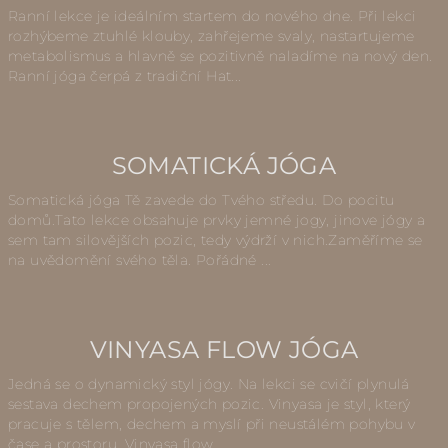
Ranní lekce je ideálním startem do nového dne. Při lekci
rozhýbeme ztuhlé klouby, zahřejeme svaly, nastartujeme
metabolismus a hlavně se pozitivně naladíme na nový den.
Ranní jóga čerpá z tradiční Hat...
SOMATICKÁ JÓGA
Somatická jóga Tě zavede do Tvého středu. Do pocitu
domů.Tato lekce obsahuje prvky jemné jogy, jinove jógy a
sem tam silovějších pozic, tedy výdrží v nich.Zaměříme se
na uvědomění svého těla. Pořádné ...
VINYASA FLOW JÓGA
Jedná se o dynamický styl jógy. Na lekci se cvičí plynulá
sestava dechem propojených pozic. Vinyasa je styl, který
pracuje s tělem, dechem a myslí při neustálém pohybu v
čase a prostoru. Vinyasa flow ...