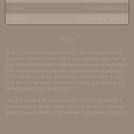
Lektor
Kristýna Zděblová
Termíny
Viz. rezervační systém
POPIS
Ve fyzio józe kombinujeme cviky z fyzioterapie vhodné
na korekci držení celého těla a jednoduché asány hatha
jógy. Hlavní důraz však klademe na prevenci a nejšastější
pohybové problémy klientů - například bolesti zad, kyčlí,
krční páteře, hrudníku, problémy s plochonožím a pod...
Celá lekce je vedena v pomalém tempu a je vhodná pro
úplné začátečníky i pokročilé.
Lekce je vhodná při opakovaných mírných bolestech a
dyskomfortu v oblasti celého těla. Při akutních bolestech
doporučujeme navštívit fyzioterapii:
https://www.fyzijo.cz