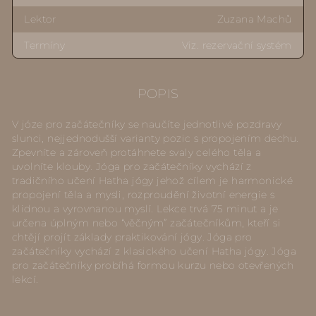
Lektor
Zuzana Machů
Termíny
Viz. rezervační systém
POPIS
V józe pro začátečníky se naučíte jednotlivé pozdravy
slunci, nejjednodušší varianty pozic s propojením dechu.
Zpevníte a zároveň protáhnete svaly celého těla a
uvolníte klouby. Jóga pro začátečníky vychází z
tradičního učení Hatha jógy jehož cílem je harmonické
propojení těla a mysli, rozproudění životní energie s
klidnou a vyrovnanou myslí. Lekce trvá 75 minut a je
určena úplným nebo “věčným” začátečníkům, kteří si
chtějí projít základy praktikování jógy. Jóga pro
začátečníky vychází z klasického učení Hatha jógy. Jóga
pro začátečníky probíhá formou kurzu nebo otevřených
lekcí.